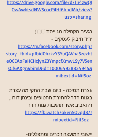
https://drive.google.com/file/d/1Ir4zwQJ
OwAwktsdNWScocPilHf6hhdMh/view?
usp=sharing
🇮🇱 רגעים מקהילה מגוייסת
יריד חיבוק לעסקים - 
https://m.facebook.com/story.php?
story_fbid=pfbid0hzkzY5YuQAVha5zezht
eQCEAoFaHCHcjynZ3YmpcfXmwLSy7V5en
sGf6AXgnVbiml&id=100064928824945&
mibextid=Nif5oz
עצרת תמיכה - ביום שבת התקיימה עצרת 
בגנות הדר להחזרת החטופים ובינהן דורון, 
רז ואביב אשר תושבות גנות הדר
https://fb.watch/okenSOvqd8/?
mibextid=Nif5oz  
יישובי המועצה זוכרים ומתפללים- 