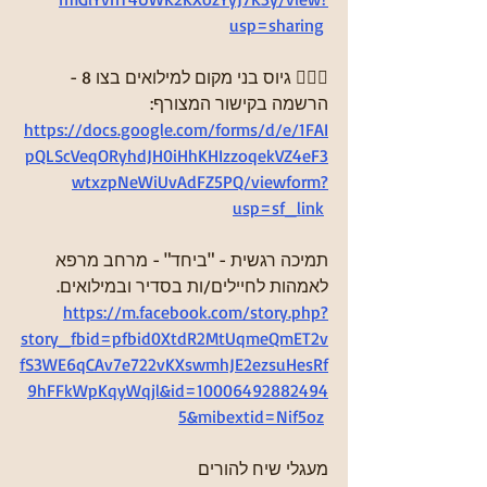
usp=sharing
👮🏻‍♂ גיוס בני מקום למילואים בצו 8 -
הרשמה בקישור המצורף: 
https://docs.google.com/forms/d/e/1FAI
pQLScVeqORyhdJH0iHhKHIzzoqekVZ4eF3
wtxzpNeWiUvAdFZ5PQ/viewform?
usp=sf_link
תמיכה רגשית - "ביחד" - מרחב מרפא 
לאמהות לחיילים/ות בסדיר ובמילואים. 
https://m.facebook.com/story.php?
story_fbid=pfbid0XtdR2MtUqmeQmET2v
fS3WE6qCAv7e722vKXswmhJE2ezsuHesRf
9hFFkWpKqyWqjl&id=10006492882494
5&mibextid=Nif5oz
מעגלי שיח להורים