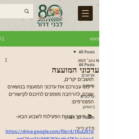
פוסט
All Posts
16 בנוב׳ 2023
All Posts
עדכוני המועצה
ארועים
תושבים יקרים, 
פרסום
ריכזנו עבורכם את עדכוני המועצה בנושאים 
שונים, להרחבה מוזמנים להיכנס לקישורים 
עדכונים
המצורפים:
ביטחון
 📚 חינוך תכנית הפעילות לשבוע הבא-
מועצה לב השרון
מידע חיוני
https://drive.google.com/file/d/1XuGlll7d
rmGiYvnT4UWK2KXozYyJ7K3y/view?