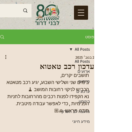
פוסט
All Posts
2 בנוב׳ 2025
All Posts
עדכון רכב טאטוא
ארועים
תושבים יקרים,
פרסום
בימים שני ושלישי השבוע, יגיע רכב מטאטא 
הכביש לניקוי רחובות המושב 🧹
עדכונים
נא הקפידו לפנות רכבים מהרחובות לחניות 
ביטחון
הפנימיות , כדי לאפשר עבודה מיטבית.
תודה מראש 🙏🏼
מועצה לב השרון
מידע חיוני