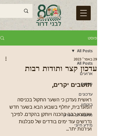
פוסט
All Posts
29 באפר׳ 2023
All Posts
עדכון קצר ותודות רבות
ארועים
תושבים יקרים,
פרסום
עדכונים
ראשית נעדכן כי השער התקול בכניסה 
ביטחון
המערבית, יוחלף בשבוע הבא בשער חדש 
שנמצא כבר בהכנה ויותקן בהקדם. לפיכך 
מועצה לב השרון
נדרשים עוד ימים בודדים של סבלנות 
מידע חיוני
ועירנות יתר...