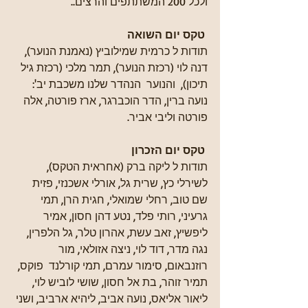
ולכל 200 המשתתפים והרצים..  
טקס יום השואה
תודות ל כרמית שמילוביץ (נאמנת הנוער), 
דנה לוי (רכזת הנוער), תמר מלכי (רכזת גיל 
תיכון),  והנוער  הנהדר שלנו משכבת יב':
נועה ברין, הדר הוכברגר, ארז פורטה, אלה 
פורטה וליבי אביר.
 טקס יום הזכרון
תודות ל ליקה ברק (אחראית הטקס), 
לשירלי כץ, שרית גל, אורלי אשכנזי, פזית 
שם טוב, רחלי שמואלי, חגית הרן, תמי 
גרעיני, רותי פלד, נטע דהן חסון, אמיר 
ליפשיץ, זאב עשת, אהרון טלר, גל הלפרין, 
נגה מדר, דוד לוי, ניצה אזולאי, מור 
רוזנבאום, סימור עמרם, תמי קורלנד  פוקס, 
תמיר זוהר, בת אל חסון, שושי לוביש לוי, 
ליאור אליאס, נועה אביב, ליהיא ארביב, ושני 