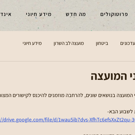
פרוטוקולים
מה חדש
מידע חיוני
אינד
דכונים
ביטחון
מועצה לב השרון
מידע חיוני
י המועצה
 המועצה בנושאים שונים, להרחבה מוזמנים להיכנס לקישורים המצור
://drive.google.com/file/d/1wau5ib7dvs-XfhTc6efsXxZt2qu-