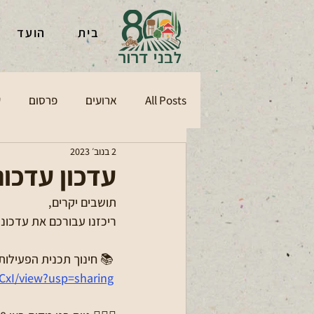
בית
הועד
All Posts
ארועים
פרסום
ע
2 בנוב׳ 2023
עדכון עדכונ
תושבים יקרים, 
ריכזנו עבורכם את עדכוני
 📚 חינוך תכנית הפעילות לשבוע הבא-
3CxI/view?usp=sharing