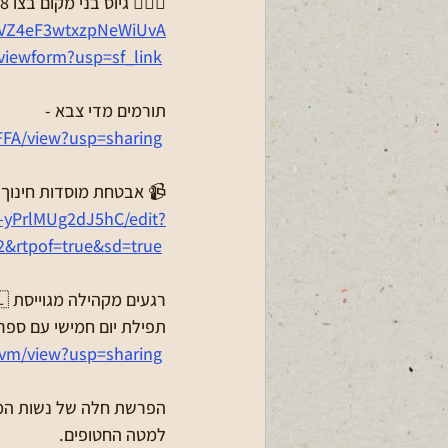
👮🏻‍♂ גיוס בני מקום בצו 8 -הרשמה בקישור המצורף: 
kVZ4eF3wtxzpNeWiUvA
viewform?usp=sf_link
תורמים מדי צבא -
FFA/view?usp=sharing
 אבטחת מוסדות חינוך -
-yPrlMUg2dJ5hC/edit?
2&rtpof=true&sd=true
🇮🇱 רגעים מקהילה מגוייסת
להשבת החטופים והנעדרים
vvm/view?usp=sharing
כל החלות נארזו ונשלחו 
למטה החטופים.