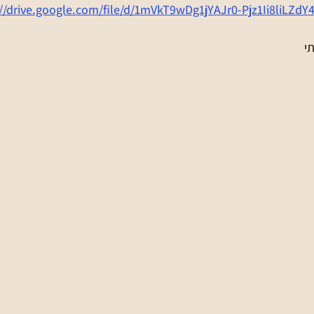
://drive.google.com/file/d/1mVkT9wDg1jYAJr0-Pjz1Ii8liLZd
י