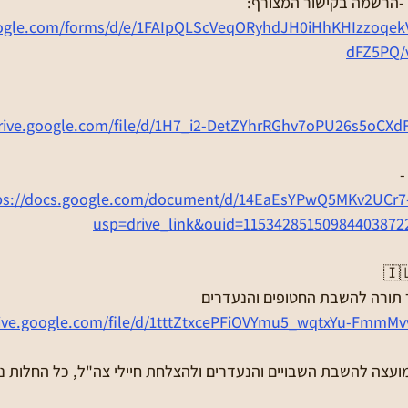
google.com/forms/d/e/1FAIpQLScVeqORyhdJH0iHhKHIzzoqe
dFZ5PQ/
drive.google.com/file/d/1H7_i2-DetZYhrRGhv7oPU26s5oCXd

ps://docs.google.com/document/d/14EaEsYPwQ5MKv2UCr7
usp=drive_link&ouid=11534285150984403872
תפילת יום חמישי עם ספר תורה 
drive.google.com/file/d/1tttZtxcePFiOVYmu5_wqtxYu-FmmM
של נשות המועצה להשבת השבויים והנעדרים ולהצלחת חיילי צה"ל, 