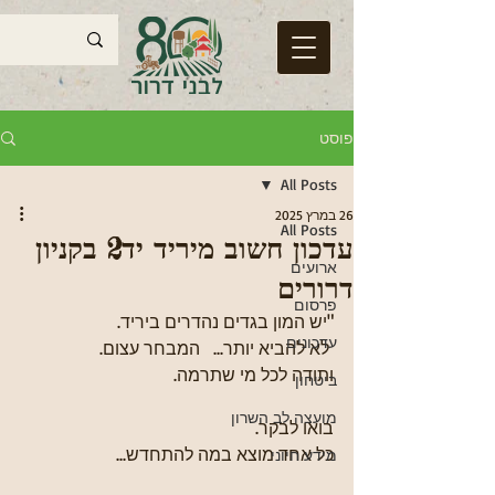
פוסט
All Posts
26 במרץ 2025
All Posts
עדכון חשוב מיריד יד2 בקניון
ארועים
דרורים
פרסום
"יש המון בגדים נהדרים ביריד.
עדכונים
 לא להביא יותר...   המבחר עצום.
ותודה לכל מי שתרמה.
ביטחון
מועצה לב השרון
בואו לבקר. 
כל אחד מוצא במה להתחדש...
מידע חיוני