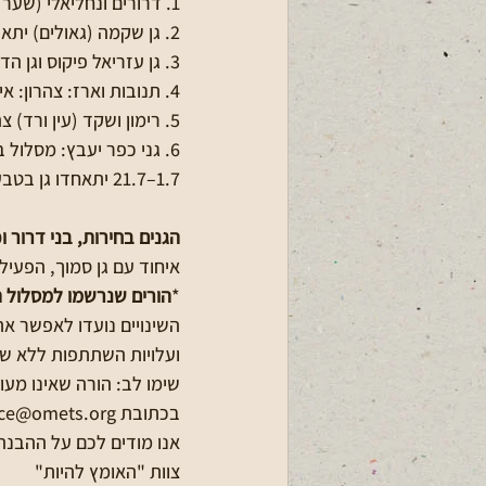
1. דרורים ונחליאלי (שער אפרים) – פעילות משותפת בין התאריכים 1.7–30.7.
2. גן שקמה (גאולים) יתארח בגן אורנים (ינוב) בין התאריכים 22.7–30.7.
3. גן עזריאל פיקוס וגן הדס (פורת) – פעילות משותפת בין התאריכים 22.7–30.7 בעזריאל.
4. תנובות וארז: צהרון: איחוד בין התאריכים 1.7–21.7. בוקר וצהרון: איחוד בין התאריכים 22.7–30.7.
5. רימון ושקד (עין ורד) צהרון: איחוד בין התאריכים 1.7–21.7. בוקר וצהרון: איחוד בין התאריכים 22.7–30.7.
1.7–21.7 יתאחדו גן בטבע וגן לביא.
הגנים בחירות, בני דרור ו
איחוד עם גן סמוך, הפעילות תת
*
הורים שנרשמו למסלול ה
השינויים נועדו לאפשר את
ועלויות השתתפות ללא שינ
שימו לב: הורה שאינו מ
בכתובת office@omets.org, *עד לתאריך 25.6.26*, אנו נבצע זיכוי מלא בהתאם לבקשה.
אנו מודים לכם על ההבנה,
צוות "האומץ להיות"