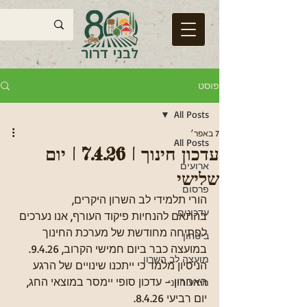
פוסט
All Posts
7 באפר׳
All Posts
עדכון חינוך | 7.4.26 | יום
ארועים
שלישי
פרסום
הורי תלמידי לב השרון היקרים,
עדכונים
בהתאם להנחיות פיקוד העורף, אנו נערכים 
לפתיחה מחודשת של מערכת החינוך 
ביטחון
במועצה כבר ביום חמישי הקרוב, 9.4.26.
מועצה לב השרון
הניסיון מלמד כי ייתכנו שינויים של הרגע 
האחרון – עדכון סופי יימסר במוצאי החג, 
מידע חיוני
יום רביעי 8.4.26.