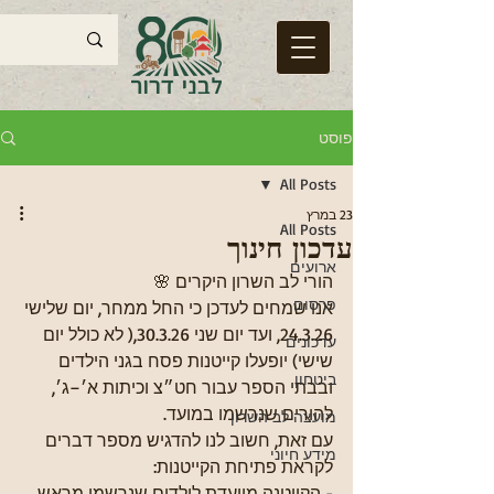
פוסט
All Posts
23 במרץ
All Posts
עדכון חינוך
ארועים
הורי לב השרון היקרים 🌸  
פרסום
אנו שמחים לעדכן כי החל ממחר, יום שלישי 
24.3.26, ועד יום שני 30.3.26,( לא כולל יום 
עדכונים
שישי) יופעלו קייטנות פסח בגני הילדים 
ביטחון
ובבתי הספר עבור חט״צ וכיתות א׳–ג׳, 
להורים שנרשמו במועד.
מועצה לב השרון
עם זאת, חשוב לנו להדגיש מספר דברים 
מידע חיוני
לקראת פתיחת הקייטנות:
- הקייטנה מיועדת לילדים שנרשמו מראש 