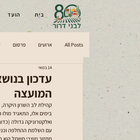
בית
הועד
All Posts
ארועים
פרסום
ע
14 במאי
עדכון בנושא
המועצה
קהילת לב השרון היקרה,
בימים אלו, התאגיד מולו
ואלקטרוניקה גדולה (כדו
עם השלמת ההחלפה וכניס
מחזור מוצרי חשמל הוא תה