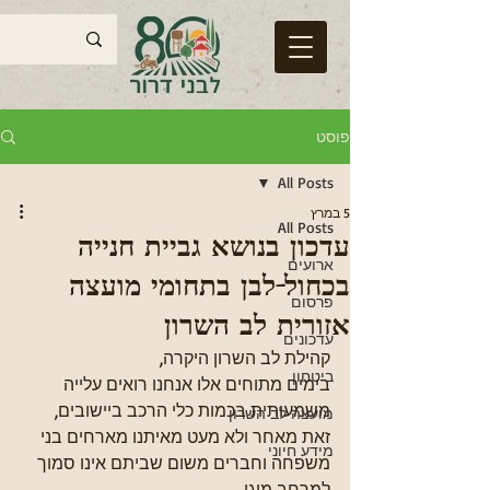
פוסט
All Posts
5 במרץ
All Posts
עדכון בנושא גביית חנייה
ארועים
בכחול-לבן בתחומי מועצה
פרסום
אזורית לב השרון
עדכונים
קהילת לב השרון היקרה,
ביטחון
בימים מתוחים אלו אנחנו רואים עלייה 
משמעותית בכמות כלי הרכב ביישובים, 
מועצה לב השרון
זאת מאחר ולא מעט מאיתנו מארחים בני 
מידע חיוני
משפחה וחברים משום שביתם אינו סמוך 
למרחב מוגן.