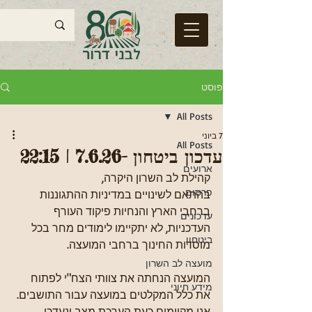
פוסט
All Posts
7 ביוני
All Posts
עדכון ביטחון -7.6.26 | 22:15
ארועים
קהילת לב השרון היקרה,
פרסום
בהתאם לשינויים במדיניות ההתגוננות 
ברחבי הארץ והנחיות פיקוד העורף 
עדכונים
העדכניות, לא יתקיימו לימודים מחר בכל 
ביטחון
מוסדות החינוך ברחבי המועצה.
מועצה לב השרון
המועצה הנחתה את צוותי הצח"י לפתוח 
מידע חיוני
את כלל המקלטים במועצה עבור התושבים.
אנו מקיימים כעת הערכת מצב ונעדכן 