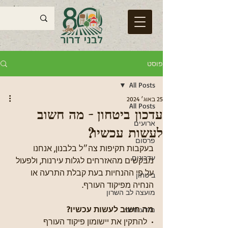
פוסט
All Posts
25 באוג׳ 2024
All Posts
עדכון ביטחון - מה חשוב
ארועים
לעשות עכשיו?
פרסום
בעקבות תקיפות צה״ל בלבנון, אנחנו 
עדכונים
מבקשים מהאזרחים לגלות עירנות, ולפעול 
על פי ההנחיות בעת קבלת התרעה או 
ביטחון
הנחיה מפיקוד העורף.
מועצה לב השרון
מה חשוב לעשות עכשיו?
מידע חיוני
•⁠  ⁠להתקין את יישומון פיקוד העורף 