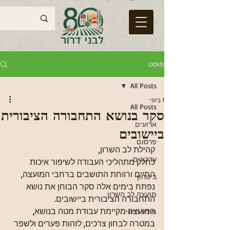
פוסט
All Posts
1 ביוני
All Posts
סקר בנושא התחבורה הציבורית
ארועים
ביישובים
פרסום
קהילת לב השרון,
עדכונים
כחלק מתהליכי העבודה לשיפור איכות 
החיים ורווחת התושבים ברחבי המועצה, 
ביטחון
נפתח בימים אלה סקר הבוחן את נושא 
מועצה לב השרון
התחבורה הציבורית ביישובים.
המועצה מקיימת עבודת מטה בנושא, 
מידע חיוני
במטרה לבחון צרכים, לזהות פערים ולשפר 