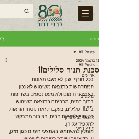
פוסט
All Posts
15 בדצמ׳ 2024
All Posts
סכנת תנור סלילים!!
ארועים
בכל חורף ישנן לא מעט תאונות 
פרסום
המתרחשות כתוצאה משימוש לא נכון 
באמצעי חימום ולא מעט נספים בשריפות 
עדכונים
בתוך בתים, מרביתם כתוצאה משימוש 
ביטחון
בתנור סלילים, בעקבות זאת נוסחו הוראות 
בטיחות לחימום הבית, הציבור מתבקש 
מועצה לב השרון
להקפיד עליהן.
מידע חיוני
מומלץ להשתמש באמצעי חימום כגון מזגן, 
או רדיאטור שיותר בטוחים לשימוש.