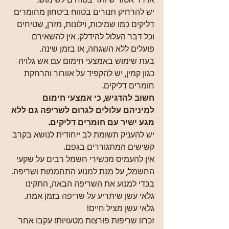
יש להרחיק תנורים בטווח ביטחון מחומרים 
דליקים כמו שמיכות, וילונות, מזרן, שטיחים 
וכל דבר העלול להידלק. אין להשאירם 
פועלים ללא השגחה, או בזמן שינה.
בעת שימוש באמצעי חימום עם אש גלויה 
כגון קמין, יש להקפיד על אוורור והרחקת 
חומרים דליקים.
חשוב להדגיש, כי אמצעי חימום 
למיניהם עלולים לגרום לשריפה גם ללא 
מגע ישיר עם חומרים דליקים.
יש להעניק תשומת לב ייחודית לנושא בקרב 
קשישים המתגוררים בגפם.
אין להעמיס מכשירי חשמל רבים על שקעי 
החשמל, על מנת למנוע התחממות ושריפה.
בכדי למנוע את השריפה הבאה, התקינו 
גלאי עשן שיתריע על שריפה בזמן אמת. 
גלאי עשן מציל חיים!
זכרו! שריפות פורצות מטעויות! עקבו אחר 