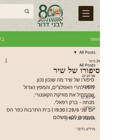
פוסט
All Posts
24 ביוני
All Posts
סיפורו של שיר
ארועים
סיפורו של שיר מה שנכון נכון
פרסום
מסע להרי האפלצ'ים, והמפץ הגדול 
שהתחיל את מוזיקת הקאנטרי.
עדכונים
מנחה - ברק רפאלי.
ביטחון
יום שני 29/6 | 19:30 | בית התרבות כפר הס
מוזמנים ללא תשלום
מועצה לב השרון
מידע חיוני