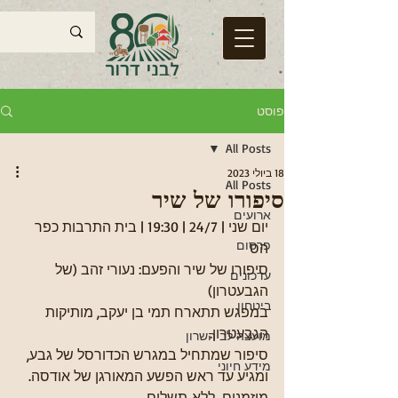
פוסט
All Posts
18 ביולי 2023
All Posts
סיפורו של שיר
ארועים
יום שני | 24/7 | 19:30 | בית התרבות כפר 
פרסום
הס
סיפורו של שיר והפעם: נעורי זהב (של 
עדכונים
הגבעטרון)
ביטחון
במפגש תתארח תמי בן יעקב, מותיקות 
הגבעטרון.
מועצה לב השרון
סיפור שמתחיל במגרש הכדורסל של גבע, 
מידע חיוני
ומגיע עד ראש הפשע המאורגן של אודסה.
מוזמנים. ללא תשלום