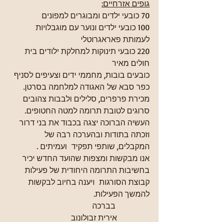
גופים אזרחיים:
70 כובעי ילדים ומבוגרים למפונים
100 כובעי ילדים ונוער עם מוגבלויות  
לעמותת פאראגרוטלי
220 כובעי תינוקות למחלקת ילודים בית 
חולים מאיר
כובעים בובות, מחממי ידים וצעיפים לסניף 
כפר סבא של האגודה למלחמה בסרטן.
מכירת פרפרים, סלילים ולבבות צהובים 
סרוגים לטובת תרומה למטה החטופים.
העשיה הברוכה יצגה בכבוד את בני דרור 
וזכתה בתודות ובהערכה רבה של 
המקבלים, שותפי תפקיד  ועמיתים .
אנו מבקשות ומצפות שהועד החדש יכיר 
בחשיבות התרומה היחודית של פעילות 
קבוצת הסורגות  ויענה בחיוב לבקשות 
להמשך הפעילות.
              בברכה
                אירית זבולונוב