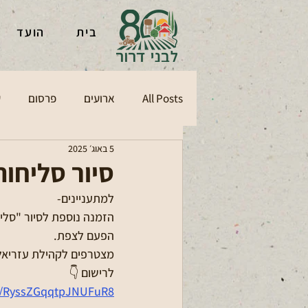
בית
הועד
All Posts
ארועים
פרסום
ע
5 באוג׳ 2025
סיור סליחו
למתעניינים-
הזמנה נוספת לסיור "סליח
הפעם לצפת.
מצטרפים לקהילת עזריאל
לרישום 👇
om/RyssZGqqtpJNUFuR8