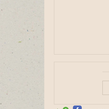
עצמך: מים קרים, נשימה
🤍