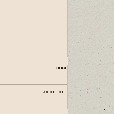
תגובות
עגלתא (פרסום)
כתיבת תגובה...