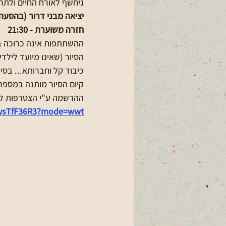
ניחשף לאורח החיים ולתרב
יציאה מבני דרור (בהסעה) בש
חזרה משוערת - 21:30
ההשתתפות אינה כרוכה ב
הסיור (שאינו מיועד לילדי
כיבוד קל וחברותא... בסיו
קיום הסיור מותנה במספר
ההרשמה ע"י הצטרפות לק
JysTfF36R3?mode=wwt