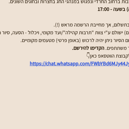
ות ברחוב החרדי ונפגוש במנהגי החג בחצרות ובחוגים השונים.
עה - 17:00
תשלום, אך מחייבת הרשמה מראש (!). 
ם) ישולם ע"י צוות "תרבות קהילה"/ועד מקומי, ויכלול - הסעה, סיור חו
ם הסיור ניתן יהיה לרכוש (באופן פרטי) מטעמים מקומיים.
 משתתפים. 
הקדימו להירשם.
בוצת הווטסאפ כאן👇
https://chat.whatsapp.com/FWbYBd6MJy44