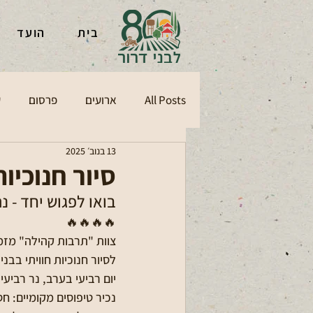
בית
הועד
All Posts
ארועים
פרסום
ע
13 בנוב׳ 2025
סיור חנוכיות
בואו לפגוש יחד - נ
🔥🔥🔥🔥
צוות "תרבות קהילה" מזמי
לסיור חנוכיות חוויתי בבני 
יום רביעי בערב, נר רביעי, 7.12.25
נכיר טיפוסים מקומיים: חס