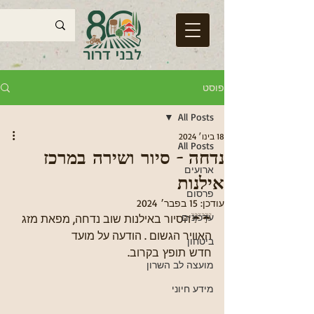
פוסט
All Posts
18 בינו׳ 2024
All Posts
נדחה - סיור ושירה במרכז
ארועים
אילנות
פרסום
עודכן:
15 בפבר׳ 2024
עדכונים
☔☔הסיור באילנות שוב נדחה, מפאת מזג 
האוויר הגשום . הודעה על מועד 
ביטחון
חדש תופץ בקרוב.
מועצה לב השרון
מידע חיוני