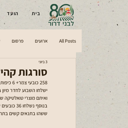
בית
הועד
All Posts
ארועים
פרסום
ע
3 ביוני
סורגות קהיל
258 כובעי צמר+ 6 כיפות שנסרגו על ידי סורגות קהילה בני דרור במסגרת יום המעשים הטובים 2026 
ישלחו השבוע לחדר מיון ב
ואיתם מוצרי טואלטיקה ש
בנוסף נשלחו 36 כובעים שנסרגו במהלך הפרויקט עבור ניצולי שואה מלב השרון 
ששהו בתנאים קשים בתת