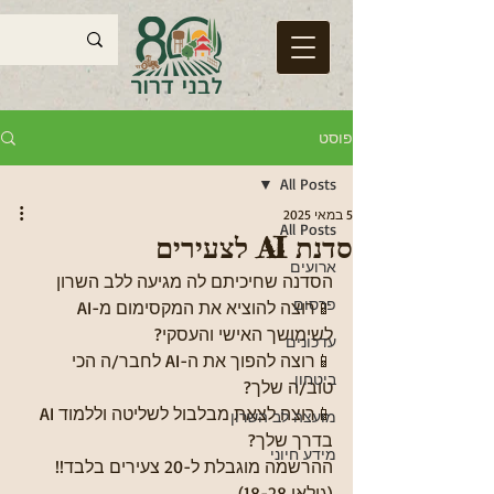
פוסט
All Posts
5 במאי 2025
All Posts
סדנת AI לצעירים
ארועים
הסדנה שחיכיתם לה מגיעה ללב השרון
פרסום
📱רוצה להוציא את המקסימום מ-AI 
לשימושך האישי והעסקי? 
עדכונים
📱רוצה להפוך את ה-AI לחבר/ה הכי 
ביטחון
טוב/ה שלך?
📱רוצה לצאת מבלבול לשליטה וללמוד AI 
מועצה לב השרון
בדרך שלך? 
מידע חיוני
ההרשמה מוגבלת ל-20 צעירים בלבד!! 
(גילאי 18-28)