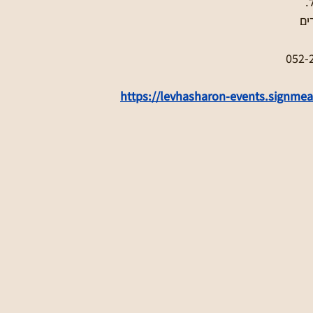
ים
https://levhasharon-events.signmeap