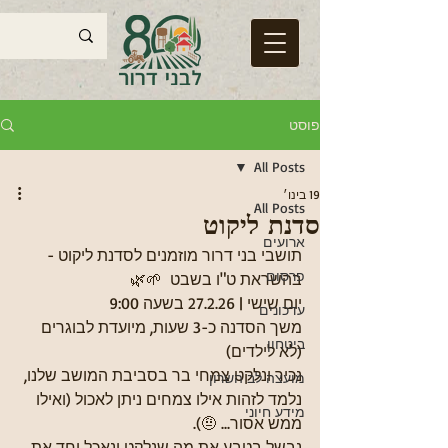
פוסט
All Posts
19 בינו׳
All Posts
סדנת ליקוט
ארועים
תושבי בני דרור מוזמנים לסדנת ליקוט - 
פרסום
בהשראת ט"ו בשבט  🌱🌿
יום שישי | 27.2.26 בשעה 9:00
עדכונים
משך הסדנה כ-3 שעות, מיועדת לבוגרים 
ביטחון
(לא לילדים)
נכיר ונלקט צמחי בר בסביבת המושב שלנו, 
מועצה לב השרון
נלמד לזהות אילו צמחים ניתן לאכול (ואילו 
מידע חיוני
ממש אסור... 🤨).
נבשל בטבע את מה שנלקט ונאכל יחד את 