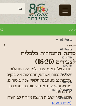
פוסט
All Posts
12 בינו׳
All Posts
סדנת התנהלות כלכלית
ארועים
לצעירים (18-26)
פרסום
סדנה של 6 מפגשים- נלמד על התנהלות 
עדכונים
כלכלית נכונה, אשראי, התנהלות מול בנקים, 
צרכנות נבונה, הבנת תלושי שכר, ביטוחים, 
ביטחון
פנסיה והשקעות. מנחה: מוני כהן מחברת 
מועצה לב השרון
'עת לדעת'
היכן? חדר ישיבות מועצה אזורית לב השרון 
מידע חיוני
(מפת הגעה)