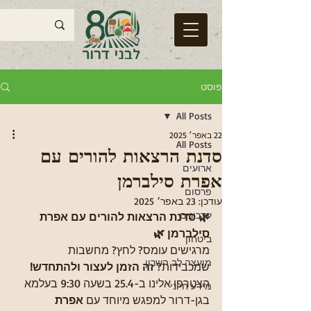
פוסט
All Posts
22 באפר׳ 2025
All Posts
סדנת הרצאות להורים עם
ארועים
אפרת סילברמן
פרסום
עודכן:
23 באפר׳ 2025
עדכונים
🌿 סדנת הרצאות להורים עם אפרת 
סילברמן 🌿
ביטחון
מרגישים עומס? לחץ? מחשבות 
מועצה לב השרון
שמכבידות? 
זה הזמן לעצור ולהתחדש!
הצטרפו אלינו ב-25.4 בשעה 9:30 בעלמא 
מידע חיוני
בגן-דרור למפגש מיוחד עם 
אפרת 