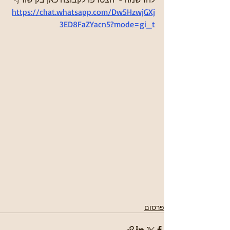
https://chat.whatsapp.com/Dw5HzwjGXj
3ED8FaZYacn5?mode=gi_t
פרסום