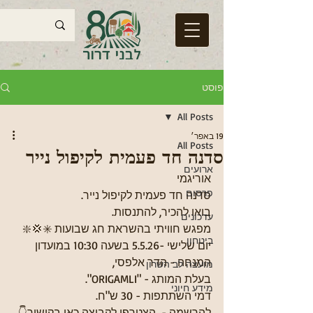
פוסט
All Posts
19 באפר׳
All Posts
סדנה חד פעמית לקיפול נייר
ארועים
אוריגמי
פרסום
סדנה חד פעמית לקיפול נייר.
בואו להכיר, להתנסות.
עדכונים
מפגש חוויתי בהשראת חג שבועות ✳️💢❇️
ביטחון
יום שלישי -5.5.26 בשעה 10:30 במועדון
המנחה - הדר אלפסי, 
מועצה לב השרון
בעלת המותג - "ORIGAMLI".
מידע חיוני
דמי השתתפות - 30 ש"ח. 
להרשמה -  הצטרפו לקבוצה כאן בקישור👇