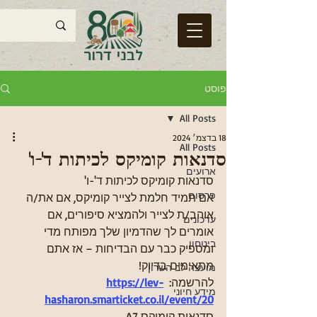
פוסט
All Posts
18 בדצמ׳ 2024
All Posts
סדנאות קומיקס לכיתות ד'-ו'
ארועים
סדנאות קומיקס לכיתות ד'-ו'
פרסום
אם תמיד חלמת לצייר קומיקס, אם את/ה 
אוהב/ת לצייר ולהמציא סיפורים, אם 
עדכונים
אומרים לך שהדמיון שלך מפותח מדי 
ביטחון
ומספיק כבר עם הבדיחות – אז אתם 
מתאימים בדיוק!  
מועצה לב השרון
להרשמה:  
https://lev-
מידע חיוני
hasharon.smarticket.co.il/event/20
סדנאות קומיקס A7