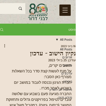
פוסט
All Posts
16 ביוני 2023
All Posts
נקיון הישוב - עדכון
ארועים
עודכן:
25 ביולי 2023
תושבים יקרים, 
פרסום
על מנת לעשות קצת סדר בכל השאלות 
עדכונים
מצורף כאן הסבר:
ביטחון
חברת הגינון נכנסה לעבוד במושב יום 
בשבוע, לאחר מכרז .
מועצה לב השרון
החברה מגיעה פעם בשבוע עם שלושה 
מידע חיוני
עובדים לטיפול בפרויקטים גדולים ותחזוקת 
המושב (כיסוח, גיזום). במקביל פועל איש 