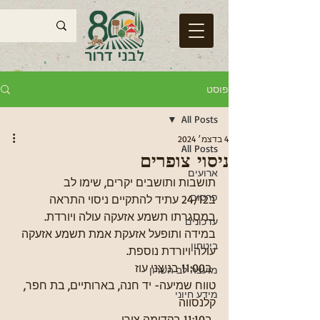
פוסט
All Posts
4 בדצמ׳ 2024
All Posts
ניסוי צופרים
ארועים
תושבות ותושבים יקרים, שימו לב
פרסום
ב24/12 עתיד להתקיים ניסוי התראה 
במסגרתו תשמע אזעקה עולה ויורדת.
עדכונים
במידה ותופעל אזעקת אמת תשמע אזעקה 
ביטחון
עולה ויורדת נוספת.
 ב11:00 בניצני עוז
מועצה לב השרון
טווח שמיעה- יד חנה, בארותיים, בת חפר, 
מידע חיוני
קלנסווה
 ב11:10 בקדימה צורן