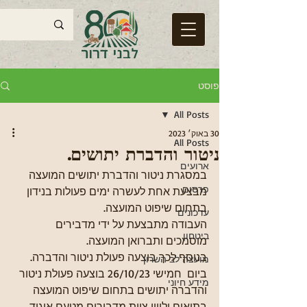
פוסט
All Posts
30 באוק׳ 2023
All Posts
ניטור והדברת יתושים.
ארועים
במסגרת ניטור והדברת יתושים המועצה 
פרסום
מבצעת אחת לעשרה ימים פעולות בנידון 
בתחום שיפוט המועצה.
עדכונים
העבודה מתבצעת על ידי מדבירים 
ביטחון
מוסמכים ותברואן המועצה.
בנוסף לכך בוצעה פעולת ניטור והדברה.
מועצה לב השרון
ביום  חמישי 26/10/23 בוצעה פעולת ניטור 
מידע חיוני
והדברה יתושים בתחום שיפוט המועצה 
בתיאום וליווי צוות מדבירים מטעם איגוד 