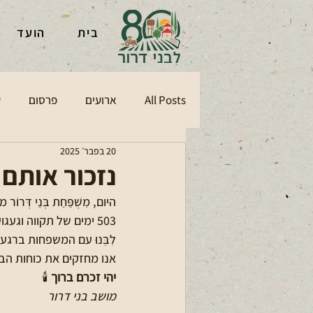
בית
הועד
All Posts
ארועים
פרסום
ע
20 בפבר׳ 2025
נזכור אותם
היום, מִשְׁפַּחַת בְּנֵי דְ
503 ימים של תקווה וגעגוע נקטעו בבשורה הקשה מכל 💔
לִבֵּנוּ עם המשפחות ברג
אנו מחזקים את כוחות הבי
יהי זכרם ברוך
 🕯️
מושב בני דרור