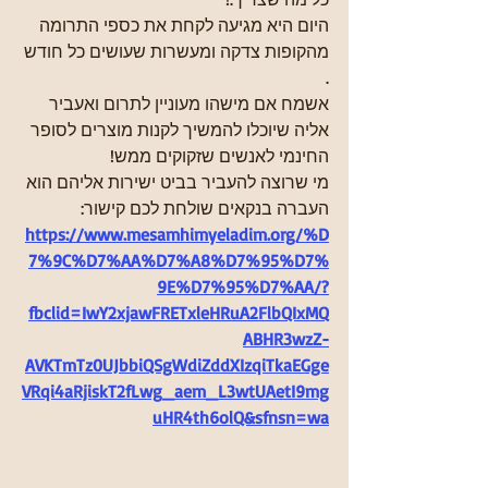
היום היא מגיעה לקחת את כספי התרומה 
מהקופות צדקה ומעשרות שעושים כל חודש 
.
אשמח אם מישהו מעוניין לתרום ואעביר 
אליה שיוכלו להמשיך לקנות מוצרים לסופר 
החינמי לאנשים שזקוקים ממש!
מי שרוצה להעביר בביט ישירות אליהם הוא 
העברה בנקאים שולחת לכם קישור:
https://www.mesamhimyeladim.org/%D
7%9C%D7%AA%D7%A8%D7%95%D7%
9E%D7%95%D7%AA/?
fbclid=IwY2xjawFRETxleHRuA2FlbQIxMQ
ABHR3wzZ-
AVKTmTz0UJbbiQSgWdiZddXIzqiTkaEGge
VRqi4aRjiskT2fLwg_aem_L3wtUAetI9mg
uHR4th6olQ&sfnsn=wa