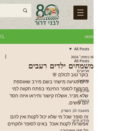
פוסט
All Posts
16 בספט׳ 2024
All Posts
משמחים ילדים רעבים
ארועים
בוקר טוב לכולם 🌸
פרסום
היום מגיעה מישהי בשם מירב שאוספת 
תרומות לסופר החינמי בפתח תקווה למי 
עדכונים
שלא מכיר. אשלח קישור ותיראו איזה חסד 
ביטחון
הם עושים.
מועצה לב השרון
זה סופר שכל מי שלא יכול לקנות ואין להם 
מידע חיוני
אפשרות לקנות אוכל  באים לסופר ולוקחים 
כל מה שצריך.! 