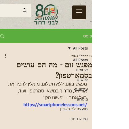
פוסט
All Posts
15 בפבר׳ 2024
All Posts
מפגש זום - מה הם עושים
ארועים
בסמארטפון?
פרסום
מפגש בזום. ללא תשלום. מומלץ להכיר את 
עדכונים
אוריאל, מדריך בנושאי סמרטפון ועוד, 
בעל אתר - "פשוט טק"
ביטחון
https://smartphonelessons.net/
מועצה לב השרון
מידע חיוני