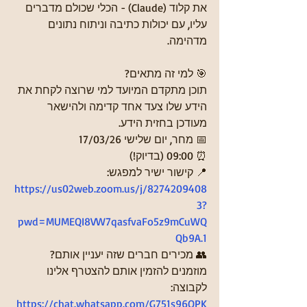
את קלוד (Claude) - הכלי שכולם מדברים 
עליו, עם יכולות כתיבה וניתוח נתונים 
מדהימה.
🎯 למי זה מתאים?
תוכן מתקדם המיועד למי שרוצה לקחת את 
הידע שלו צעד אחד קדימה ולהישאר 
מעודכן בחזית הידע.
📅 מחר, יום שלישי 17/03/26
⏰ 09:00 (בדיוק!)
📍 קישור ישיר למפגש: 
https://us02web.zoom.us/j/8274209408
3?
pwd=MUMEQI8VW7qasfvaFo5z9mCuWQ
Qb9A.1
👥 מכירים חברים שזה יעניין אותם? 
מוזמנים להזמין אותם להצטרף אלינו 
לקבוצה:
https://chat.whatsapp.com/G751s96OPK