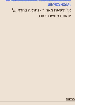
8IhY5ZcHOdAt
אל תישארו מאחור - נתראה בחזית! 🚀
עמותת מחשבה טובה
פרסום