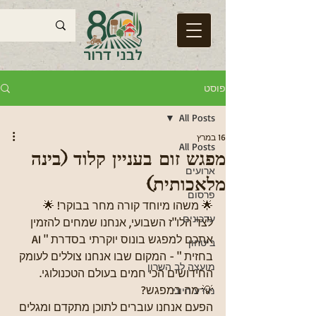
פוסט
All Posts
16 במרץ
All Posts
מפגש זום בעניין קלוד (בינה
ארועים
מלאכותית)
פרסום
🌟 משהו מיוחד קורה מחר בבוקר! 🌟
עדכונים
לצד הלו"ז השבועי, אנחנו שמחים להזמין 
אתכם למפגש בונוס יוקרתי בסדרת " AI 
ביטחון
בחזית " - המקום שבו אנחנו צוללים לעומק 
מועצה לב השרון
החידושים הכי חמים בעולם הטכנולוגי.
💡 מה במפגש?
מידע חיוני
הפעם אנחנו עוברים לתוכן מתקדם ומגלים 