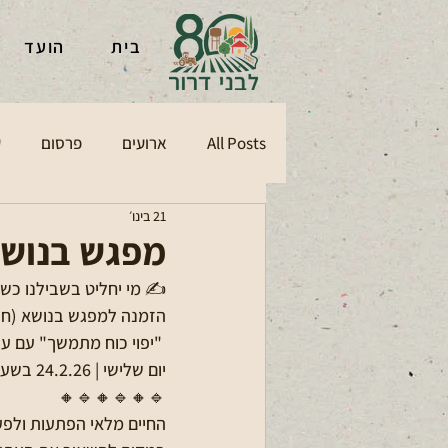
בית
הועד
All Posts
ארועים
פרסום
ע
21 בינו׳
מפגש בנושא
✍️ מי יחליט בשבילנו כשנ
​הזמנה למפגש בנושא (חש
 "יפוי כוח מתמשך" עם עו"ד שלומי הורניק.
יום שלישי | 24.2.26 בשעה 20:00 במועדון בני דרור
🔸🔹🔸🔹🔸🔹
החיים מלאי הפתעות ולפע