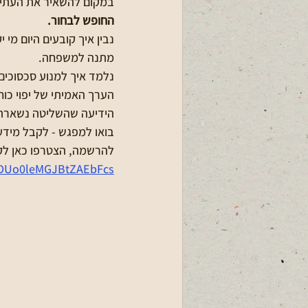
​במקום להשאיר את העתיד 
​החופש לבחור.
נבין איך קובעים היום מי 
​מתנה למשפחה.
נלמד איך למנוע סכסוכים
​הערך האמיתי של יפוי כ
הידיעה שהשליטה נשארת 
בואו למפגש - לקבל מידע
להרשמה, הצטרפו כאן לק
CDUo0leMGJBtZAEbFcs