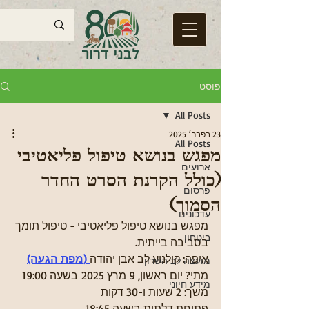
פוסט
All Posts
23 בפבר׳ 2025
All Posts
מפגש בנושא טיפול פליאטיבי
ארועים
(כולל הקרנת הסרט החדר
פרסום
הסמוך)
עדכונים
מפגש בנושא טיפול פליאטיבי - טיפול תומך 
ביטחון
בסביבה בייתית.
איפה: קולנוע לב אבן יהודה
 (מפת הגעה)
מועצה לב השרון
מתי? יום ראשון, 9 מרץ 2025 בשעה 19:00
מידע חיוני
משך: 2 שעות ו-30 דקות
פתיחת דלתות בשעה 18:45