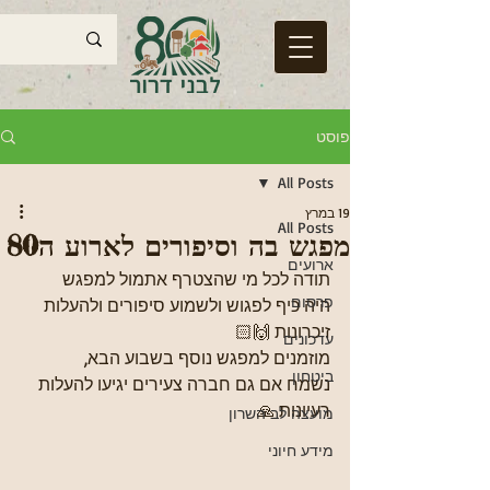
פוסט
All Posts
19 במרץ
All Posts
מפגש בה וסיפורים לארוע ה80
ארועים
תודה לכל מי שהצטרף אתמול למפגש 
פרסום
היה כיף לפגוש ולשמוע סיפורים ולהעלות 
זיכרונות 🙌🏻 
עדכונים
מוזמנים למפגש נוסף בשבוע הבא, 
ביטחון
נשמח אם גם חברה צעירים יגיעו להעלות 
רעיונות 🙏
מועצה לב השרון
מידע חיוני