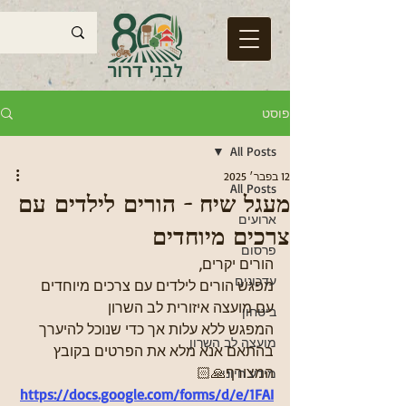
פוסט
All Posts
12 בפבר׳ 2025
All Posts
מעגל שיח - הורים לילדים עם
ארועים
צרכים מיוחדים
פרסום
הורים יקרים,
עדכונים
מפגש הורים לילדים עם צרכים מיוחדים 
עם מועצה איזורית לב השרון
ביטחון
המפגש ללא עלות אך כדי שנוכל להיערך 
מועצה לב השרון
בהתאם אנא מלא את הפרטים בקובץ 
המצורף🙏🏻
מידע חיוני
https://docs.google.com/forms/d/e/1FAI