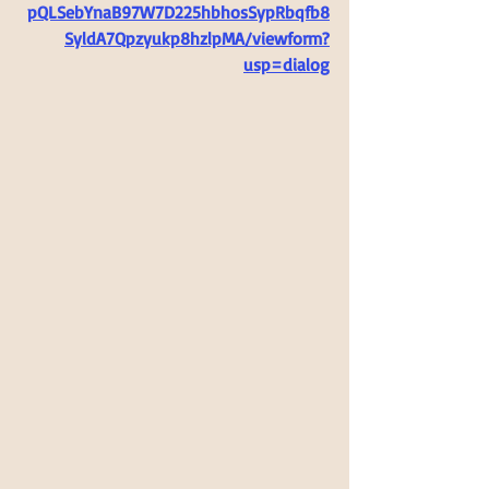
pQLSebYnaB97W7D225hbhosSypRbqfb8
SyldA7Qpzyukp8hzlpMA/viewform?
usp=dialog