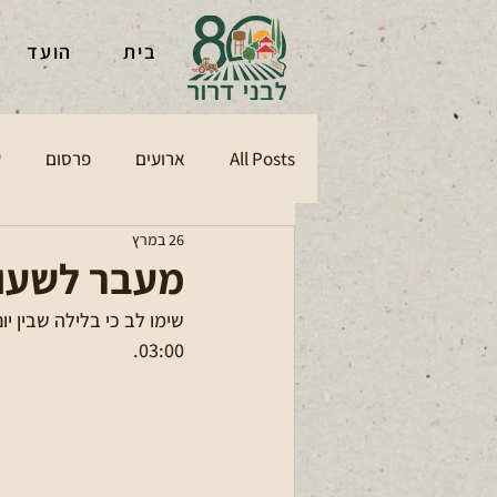
בית
הועד
All Posts
ארועים
פרסום
ע
26 במרץ
מעבר לשעון
03:00.