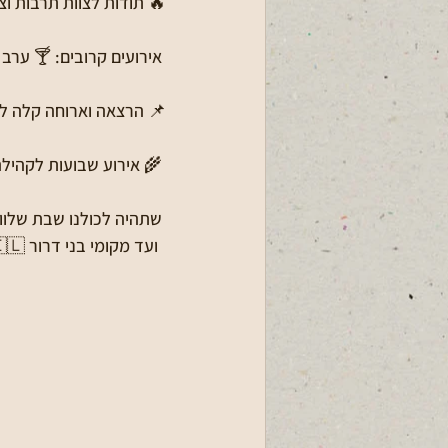
🔥 תודות לצוות תרבות וצ
 אירועים קרובים: 🍸 ערב קוקטיילים ביום חמישי, 6.6.24 בשעה 20:00 בעגלתא - פרטים בקבוצת הודעות כלליות 
📌 הרצאה וארוחה קלה לקראת שבועות -7.6.24 בשעה 10:45 במ
 🌾 אירוע שבועות לקהילה 12.6.24 בשעה 16:30 בדשא הגדול- פרטים בקבוצת הודעות כלליות
 שתהיה לכולנו שבת שלווה ושקטה,
  ועד מקומי בני דרור 🇮🇱🇮🇱🇮🇱