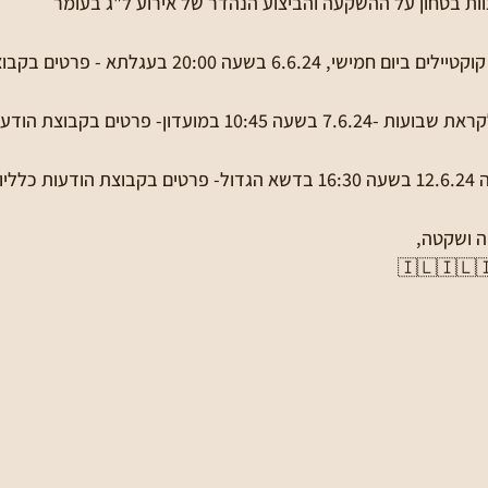
וות בטחון על ההשקעה והביצוע הנהדר של אירוע ל"ג בעומר
ועדון- פרטים בקבוצת הודעות כלליות