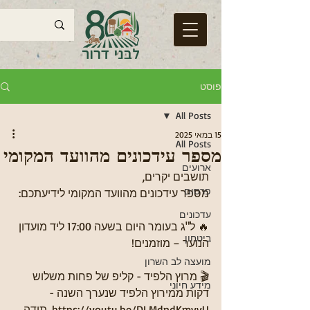
פוסט
All Posts
15 במאי 2025
All Posts
מספר עידכונים מהוועד המקומי
ארועים
תושבים יקרים,
פרסום
מספר עידכונים מהוועד המקומי לידיעתכם:
עדכונים
🔥 ל"ג בעומר היום בשעה 17:00 ליד מועדון 
ביטחון
הנוער – מוזמנים!
מועצה לב השרון
🎬 מרוץ הלפיד - קליפ של פחות משלוש 
מידע חיוני
דקות ממירוץ הלפיד שנערך השנה - 
https://youtu.be/DLMdndKmyyU. תודה 