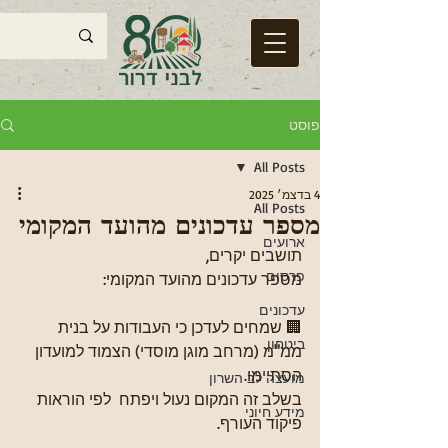
פוסט
All Posts
4 בדצמ׳ 2025
All Posts
מספר עדכונים מהועד המקומי
ארועים
תושבים יקרים,
פרסום
מספר עדכונים מהועד המקומי:
עדכונים
🏢 שמחים לעדכן כי העבודות על בנית 
ביטחון
ממ"מ (מרחב מוגן מוסדי) הצמוד למועדון 
הסתיימו.
מועצה לב השרון
בשלב זה המקום נעול ויפתח  לפי הוראות 
מידע חיוני
פיקוד העורף.