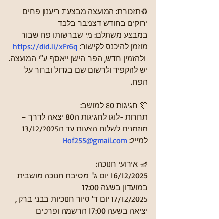
♻תזכורת: המועצה מבצעת ריענון פחים 
ירוקים בחודש דצמבר בלבד
במבצע משתלם: מי שברשותו פח שבור  
מוזמן להיכנס לקישור: 
https://did.li/xFr6q
 ולהזמין חדש, הפח הישן ייאסף ע"י המועצה.
יש להקפיד ולרשום שם בגדול וברור על 
הפח.
🎊 חגיגות 80 למושב:
תחרות -לוגו לחגיגות ה80 יצאה לדרך – 
מוזמנים לשלוח הצעות עד ה13/12/2025 
למייל: 
Hof255@gmail.com
🪔 אירועי חנוכה:
16/12/2025 יום ג'  מסיבת חנוכה מושבית 
במועדון בשעה 17:00
17/12/2025 יום ד' סיור חנוכיות בבני ברק , 
יציאה בשעה 17:00 הרשמה ופרטים 