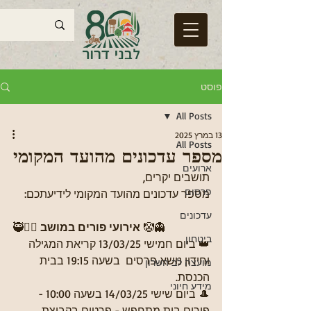
פוסט
All Posts
13 במרץ 2025
All Posts
מספר עדכונים מהועד המקומי
ארועים
תושבים יקרים, 
פרסום
מספר עדכונים מהועד המקומי לידיעתכם:
עדכונים
🤡👻
אירועי פורים במושב 
🥷🦸‍♀ 
ביטחון
👑 ביום חמישי 13/03/25 קריאת המגילה 
וחידון נושא פרסים  בשעה 19:15 בבית 
מועצה לב השרון
הכנסת. 
מידע חיוני
🎩 ביום שישי 14/03/25 בשעה 10:00 - 
פורים בית מתחפש - פרטים בקבוצת 