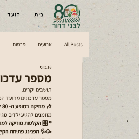
הועד
בית
ם
פרסום
ארועים
All Posts
18 ביוני
עד המקומי:
תושבים יקרים,
עדכונים מהועד המקומי:
🎶 מוזיקה במופע ה- 80 למושב -
נים להגיע ילדים מגיל 6 ועד 120 ללמוד את השירים ולהשתתף 🎵🎙️🎤🎼🌸
️ הקלטות מוזיקה למופע - 
 הפנינג פתיחת הקיץ  - 