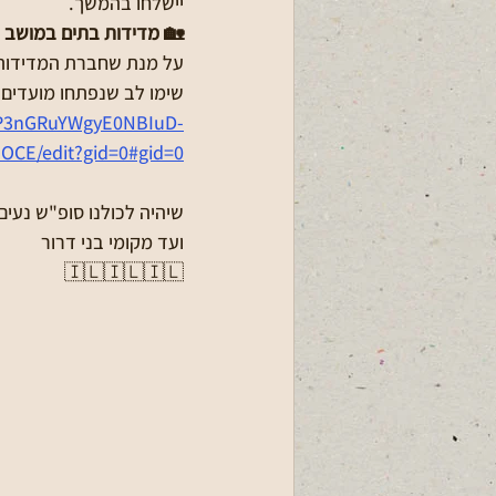
יישלחו בהמשך. 
 מדידות בתים במושב - 
תוכל ליצור עמכם קשר. 
הרשמה בקישור המצורף - 
SLP3nGRuYWgyE0NBIuD-
OCE/edit?gid=0#gid=0
ה לכולנו סופ"ש נעים! 🌷
ועד מקומי בני דרור
🇮🇱🇮🇱🇮🇱