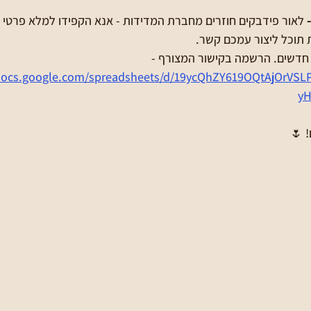
זרים מחברת המדידות - אנא הקפידו למלא פרטי התקשרות נכונים 

על מנת שחברת המדידות 
שימו לב שנפתחו מועדים חדשים. 
/docs.google.com/spreadsheets/d/19ycQhZY619OQtAjOrV
yH
שיהי