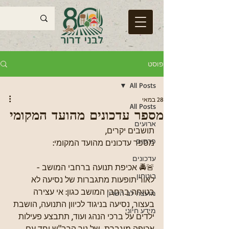
פוסט
All Posts
28 במאי
All Posts
מספר עדכונים מהועד המקומי
ארועים
תושבים יקרים,
פרסום
מספר עדכונים מהועד המקומי:
עדכונים
🚨🚔 אכיפת תנועה ברחבי המושב - 
ביטחון
לאור תופעות מתגברות של נסיעה לא 
בטוחה ברחבי המושב כגון: אי עצירה 
מועצה לב השרון
בעצור, נסיעה בניגוד לכיוון התנועה, הושבת 
מידע חיוני
ילדים על ברכי הנהג ועוד, תתבצע פעילות 
אכיפה מוגברת  של ניר הרב"ש יחד עם 