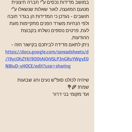
במושב מדידות נכסים ע"י חברה חיצונית 
מטעם המועצה. לאור שאלות שנשאלו ע"י 
תושבים - נעדכן כי המדידות הן בגדר חובה 
ולפי הנחיות משרד הפנים מתקיימות מעת 
לעת. פרטים נוספים נשלחו בקבוצת 
ההודעות.
ניתן לתאם מדידה לביתכם בקישור הזה - 
https://docs.google.com/spreadsheets/d
/19ycQhZY619OQtAjOrVSLP3nGRuYWgyE0
NBIuD-yHOCE/edit?usp=sharing
שיהיה לכולנו סופ"ש נעים וחג שבועות 
שמח! 🌾💐
ועד מקומי בני דרור