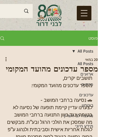
פוסט
All Posts
20 במאי
All Posts
מספר עדכונים מהועד המקומי
ארועים
תושבים יקרים,
פרסום
מספר עדכונים מהועד המקומי:
עדכונים
🚗 נסיעה ברחבי המושב - 
ביטחון
לצערנו עדיין קיימת תופעה של נסיעה לא 
בטוחה ונגד כיוון התנועה ברחבי המושב 
מועצה לב השרון
מה שמסכן את הולכי הרגל ובע"ח. מבקשים 
מידע חיוני
לגלות אחריות אישית וסביבתית ולנהוג ע"פ 
החוק. נסיעה בניגוד לחוק מסכנת חיים!