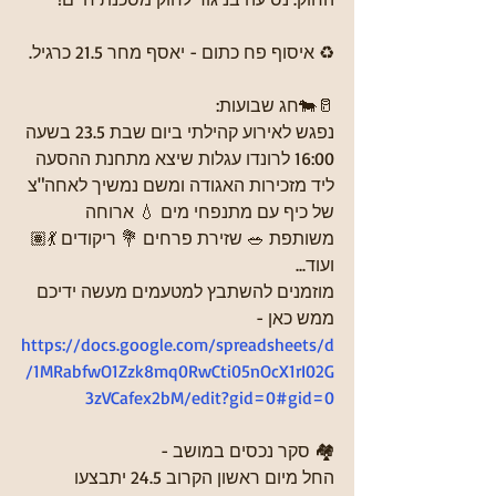
♻️ איסוף פח כתום - יאסף מחר 21.5 כרגיל.
🥛🐄חג שבועות:
נפגש לאירוע קהילתי ביום שבת 23.5 בשעה 
16:00 לרונדו עגלות שיצא מתחנת ההסעה 
ליד מזכירות האגודה ומשם נמשיך לאחה"צ 
של כיף עם מתנפחי מים 💧 ארוחה 
משותפת 🥗 שזירת פרחים 💐 ריקודים 💃🏽 
ועוד...
מוזמנים להשתבץ למטעמים מעשה ידיכם 
ממש כאן - 
https://docs.google.com/spreadsheets/d
/1MRabfwO1Zzk8mq0RwCti05nOcX1rI02G
3zVCafex2bM/edit?gid=0#gid=0
🏘️ סקר נכסים במושב - 
החל מיום ראשון הקרוב 24.5 יתבצעו 