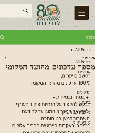
פוסט
All Posts
26 במרץ
All Posts
מספר עדכונים מהועד המקומי
ארועים
תושבים יקרים,
פרסום
מספר עדכונים מהועד המקומי:
עדכונים
🔹בטחון ובטיחות - 
ביטחון
נבקש להקפיד על הנחיות פיקוד העורף 
ולהישאר במרחב המוגן עד להודעת 
מועצה לב השרון
השחרור למען בטיחותכם.
מידע חיוני
נזכיר כי בעקבות היירוטים הרבים עלולים 
להימצא על הקרקע שברי יירוט. אם 