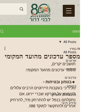
פוסט
All Posts
19 במרץ
All Posts
מספר עדכונים מהועד המקומי
ארועים
תושבים יקרים,
פרסום
מספר עדכונים מהועד המקומי:
עדכונים
🔹בטחון ובטיחות - 
ביטחון
נזכיר כי בעקבות היירוטים הרבים עלולים 
להימצא על הקרקע שברי יירוט. אם 
מועצה לב השרון
נתקלתם בנפל יש להתרחק מיד, להרחיק 
מידע חיוני
אחרים ולהתקשר למוקד 100.