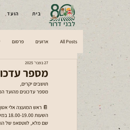
בית
הועד
All Posts
ארועים
פרסום
ע
27 בפבר׳ 2025
מספר עדכונ
תושבים יקרים, 
מספר עדכונים מהועד המק
השעות
שם מלא, לווטסאפ של הועד-  058-784-4694 על מנת שנוכל לתאם את ל