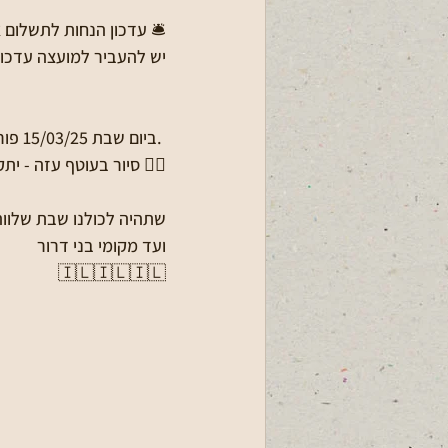
יש להעביר למועצה עדכון. לפר
 Save The Date - ביום שבת 15/03/25 פורים קהילה בדשא הגדול. פרטים בקבוצת הודעות כלליות. 
🚶‍♂ סיור בעוטף עזה - יתקיים ביום שישי 21/3/25 בין השעות 5:00
שתהיה לכולנו שבת שלווה
ועד מקומי בני דרור
🇮🇱🇮🇱🇮🇱