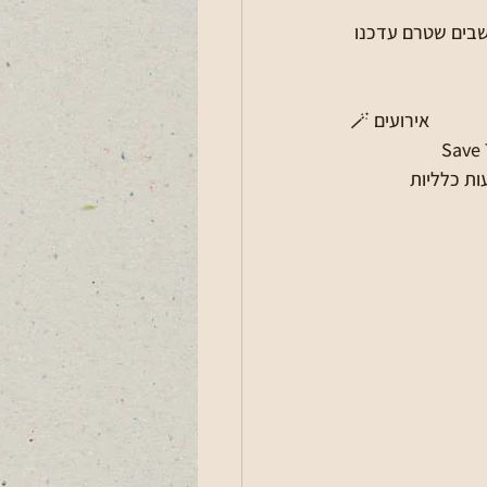
לום ארנונה - שימו לב כי יש לחדש את ההנחות בארנונה לשנת 2025. תושבים שטרם עדכנו 
🪄 אירועים